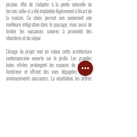
piscine. Afin de s'adapter à la pente naturelle du
terrain, celle-ci a été implantée légèrement à l'écart de
la maison. Ce choix permet non seulement une
meilleure intégration dans le paysage, mais aussi de
limiter les nuisances sonores à proximité des
chambres et du séjour.
L'image du projet met en valeur cette architecture
contemporaine ouverte sur le jardin. Les grandes
baies vitrées prolongent les espaces de vie vers
l'extérieur et offrent des vues dégagées sur les
aménagements paysagers. La végétation, les arbres
et les espaces verts participent pleinement à
l'ambiance du projet en créant un cadre de vie calme et
naturel. L'ensemble forme une maison contemporaine
lumineuse, pensée pour le bien-être de ses habitants
et pour profiter pleinement de chaque espace, à
l'intérieur comme à l'extérieur.