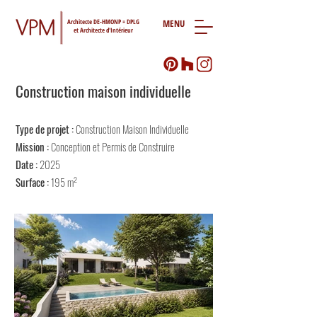
Architecte DE-HMONP = DPLG
MENU
et Architecte d'Intérieur
Construction maison individuelle
Type de projet :
Construction Maison Individuelle
Mission :
Conception et Permis de Construire
Date :
2025
Surface :
195 m
²