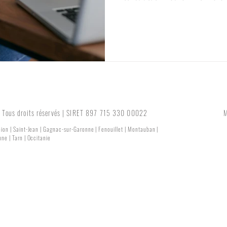
confort, de design… Mais un él
crainte, pudeur ou simplement o
budget . Et pourtant, entre 10 
n’est pas la même chose — ni e
termes de solutions. Le budget, 
une base d
ous droits réservés | SIRET 897 715 330 00022
M
nion | Saint-Jean | Gagnac-sur-Garonne | Fenouillet | Montauban |
ne | Tarn | Occitanie