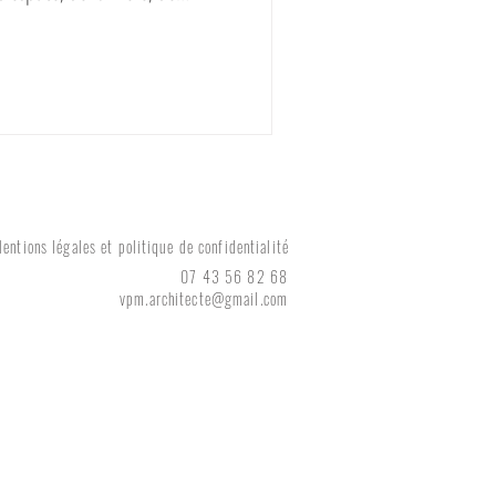
ément souvent mis de côté (par
ubli) est pourtant central : le
000 euro et 200 000 euros, ce
n termes de possibilités, ni en
ce n’est pas un tabou : c’est
entions légales et politique de confidentialité
07 43 56 82 68
vpm.architecte@gmail.com