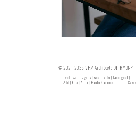
© 2021-2026 VPM Architecte DE-HMONP - T
Toulouse | Blagnac | Aucamville | Launaguet | L'U
Albi | Foix | Auch | Haute-Garonne | Tarn-et-Garon